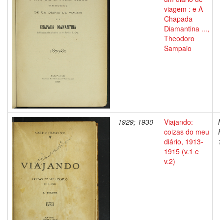
viagem : e A
Chapada
Diamantina ...,
Theodoro
Sampaio
1929; 1930
Viajando:
coizas do meu
diário, 1913-
1915 (v.1 e
v.2)