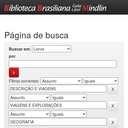
Skip
navigation
Página de busca
Buscar em:
por
Filtros correntes: