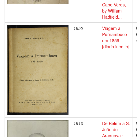
Cape Verds,
by William
Hadfield...
1952
Viagem a
Pernambuco
em 1859:
[diário inédito]
1910
De Belém a S.
João do
Araguaya :