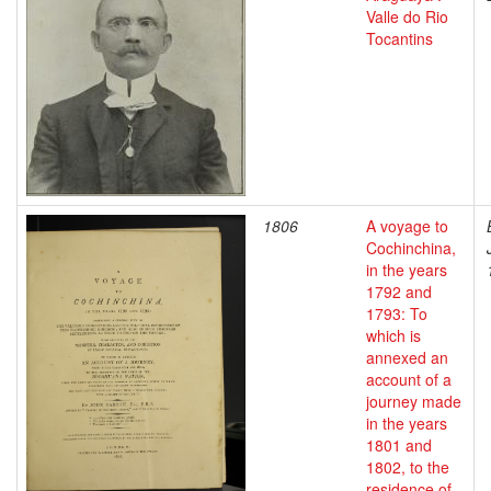
Valle do Rio
Tocantins
1806
A voyage to
Cochinchina,
in the years
1792 and
1793: To
which is
annexed an
account of a
journey made
in the years
1801 and
1802, to the
residence of