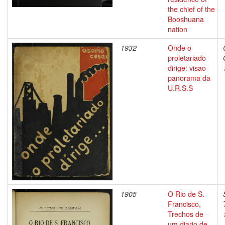
the chief of the
Booshuana
nation
1932
Onde o
proletariado
dirige: visao
panorama da
U.R.S.S
1905
O Rio de S.
Francisco,
Trechos de
um diario de