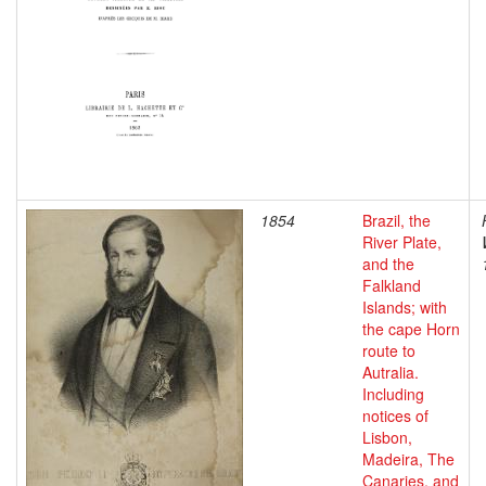
1854
Brazil, the
River Plate,
and the
Falkland
Islands; with
the cape Horn
route to
Autralia.
Including
notices of
Lisbon,
Madeira, The
Canaries, and