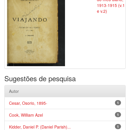
1913-1915 (v.1
e v.2)
Sugestões de pesquisa
Autor
Cesar, Osorio, 1895-
1
Cook, William Azel
1
Kidder, Daniel P. (Daniel Parish)...
1