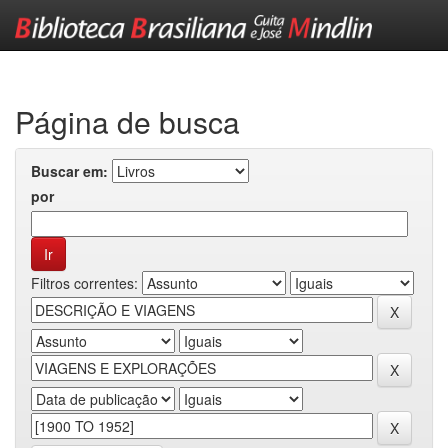
Skip
navigation
Página de busca
Buscar em:
por
Filtros correntes: