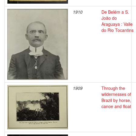
1910
De Belém a S.
João do
Araguaya : Valle
do Rio Tocantins
1909
Through the
wildernesses of
Brazil by horse,
canoe and float