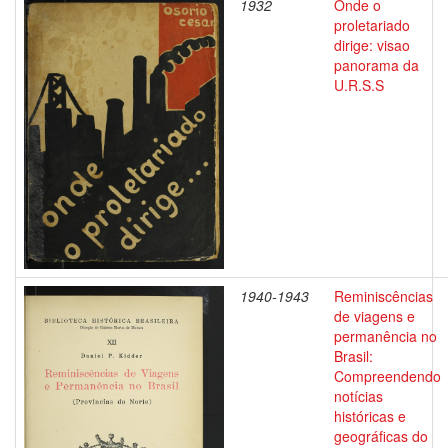
1932
Onde o
proletariado
dirige: visao
panorama da
U.R.S.S
1940-1943
Reminiscências
de viagens e
permanência no
Brasil:
Compreendendo
notícias
históricas e
geográficas do