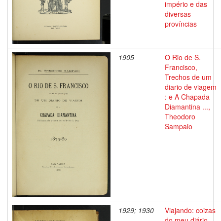
império e das
diversas
províncias
1905
O Rio de S.
Francisco,
Trechos de um
diario de viagem
: e A Chapada
Diamantina ...,
Theodoro
Sampaio
1929; 1930
Viajando: coizas
do meu diário,