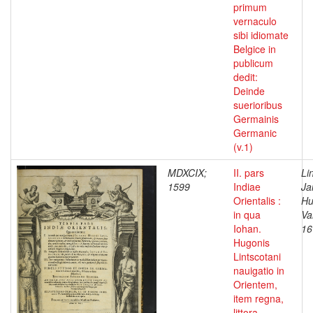
primum
vernaculo
sibi idiomate
Belgice in
publicum
dedit:
Deinde
suerioribus
Germainis
Germanic
(v.1)
MDXCIX;
II. pars
Li
1599
Indiae
Ja
Orientalis :
Hu
in qua
Va
Iohan.
16
Hugonis
Lintscotani
nauigatio in
Orientem,
item regna,
littora,