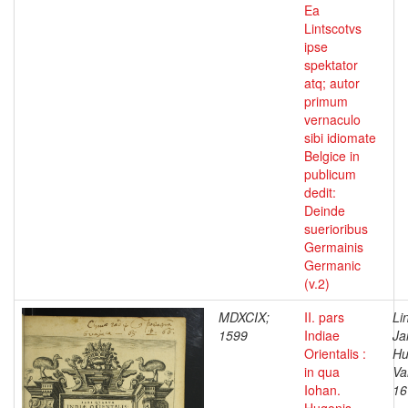
Ea
Lintscotvs
ipse
spektator
atq; autor
primum
vernaculo
sibi idiomate
Belgice in
publicum
dedit:
Deinde
suerioribus
Germainis
Germanic
(v.2)
MDXCIX;
II. pars
Li
1599
Indiae
Ja
Orientalis :
Hu
in qua
Va
Iohan.
16