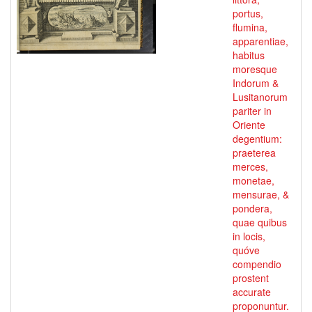
portus,
flumina,
apparentiae,
habitus
moresque
Indorum &
Lusitanorum
pariter in
Oriente
degentium:
praeterea
merces,
monetae,
mensurae, &
pondera,
quae quibus
in locis,
quóve
compendio
prostent
accurate
proponuntur.