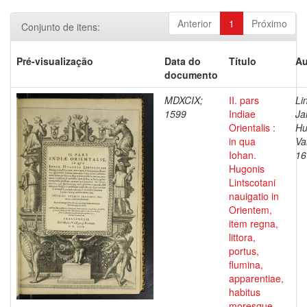
Anterior
1
Próximo
Conjunto de itens:
Pré-visualização
Data do
Título
Au
documento
MDXCIX;
II. pars
Li
1599
Indiae
Ja
Orientalis :
Hu
in qua
Va
Iohan.
16
Hugonis
Lintscotani
nauigatio in
Orientem,
item regna,
littora,
portus,
flumina,
apparentiae,
habitus
moresque