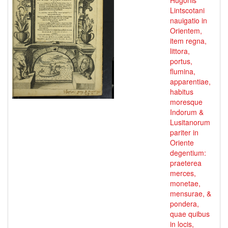
Hugonis
Lintscotani
nauigatio in
Orientem,
item regna,
littora,
portus,
flumina,
apparentiae,
habitus
moresque
Indorum &
Lusitanorum
pariter in
Oriente
degentium:
praeterea
merces,
monetae,
mensurae, &
pondera,
quae quibus
in locis,