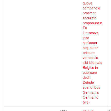
quóve
compendio
prostent
accurate
proponuntur.
Ea
Lintscotvs
ipse
spektator
atq; autor
primum
vernaculo
sibi idiomate
Belgice in
publicum
dedit:
Deinde
suerioribus
Germainis
Germanic
(v.3)