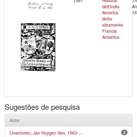
1561
Historia
Th
dell'India
An
America
15
detta
altramente
Francia
Antartica
Sugestões de pesquisa
Autor
Linschoten, Jan Huygen Van, 1563-...
3