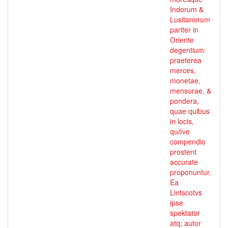
Indorum &
Lusitanorum
pariter in
Oriente
degentium:
praeterea
merces,
monetae,
mensurae, &
pondera,
quae quibus
in locis,
quóve
compendio
prostent
accurate
proponuntur.
Ea
Lintscotvs
ipse
spektator
atq; autor