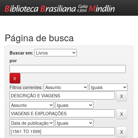
Skip
navigation
Página de busca
Buscar em:
por
Filtros correntes: