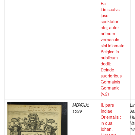
Ea
Lintscotvs
ipse
spektator
atq; autor
primum
vernaculo
sibi idiomate
Belgice in
publicum
dedit:
Deinde
suerioribus
Germainis
Germanic
(v.2)
MDXCIX;
II. pars
Li
1599
Indiae
Ja
Orientalis :
Hu
in qua
Va
Iohan.
16