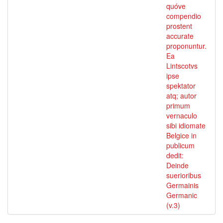
quóve
compendio
prostent
accurate
proponuntur.
Ea
Lintscotvs
ipse
spektator
atq; autor
primum
vernaculo
sibi idiomate
Belgice in
publicum
dedit:
Deinde
suerioribus
Germainis
Germanic
(v.3)