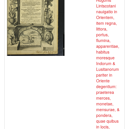
Hugonis
Lintscotani
nauigatio in
Orientem,
item regna,
littora,
portus,
flumina,
apparentiae,
habitus
moresque
Indorum &
Lusitanorum
pariter in
Oriente
degentium:
praeterea
merces,
monetae,
mensurae, &
pondera,
quae quibus
in locis,