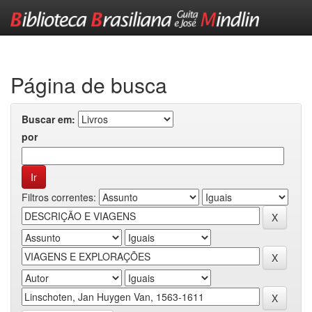
Skip
navigation
Página de busca
Buscar em:
por
Filtros correntes: