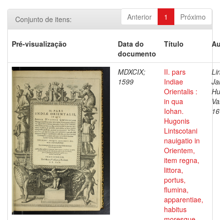
Anterior
1
Próximo
Conjunto de itens:
Pré-visualização
Data do
Título
Au
documento
MDXCIX;
II. pars
Li
1599
Indiae
Ja
Orientalis :
Hu
in qua
Va
Iohan.
16
Hugonis
Lintscotani
nauigatio in
Orientem,
item regna,
littora,
portus,
flumina,
apparentiae,
habitus
moresque