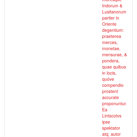
Indorum &
Lusitanorum
pariter in
Oriente
degentium:
praeterea
merces,
monetae,
mensurae, &
pondera,
quae quibus
in locis,
quóve
compendio
prostent
accurate
proponuntur.
Ea
Lintscotvs
ipse
spektator
atq; autor