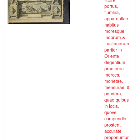
portus,
flumina,
apparentiae,
habitus
moresque
Indorum &
Lusitanorum
pariter in
Oriente
degentium:
praeterea
merces,
monetae,
mensurae, &
pondera,
quae quibus
in locis,
quóve
compendio
prostent
accurate
proponuntur.