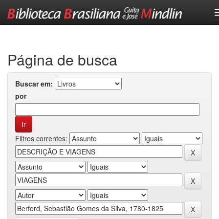
Skip
navigation
Página de busca
Buscar em:
por
Filtros correntes: