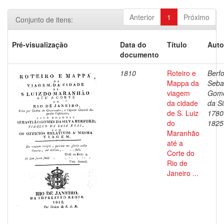
Anterior
1
Próximo
Conjunto de itens:
Pré-visualização
Data do
Título
Auto
documento
1810
Roteiro e
Berfo
Mappa da
Seba
viagem
Gom
da cidade
da Si
de S. Luiz
1780
do
1825
Maranhão
até a
Corte do
Rio de
Janeiro ...