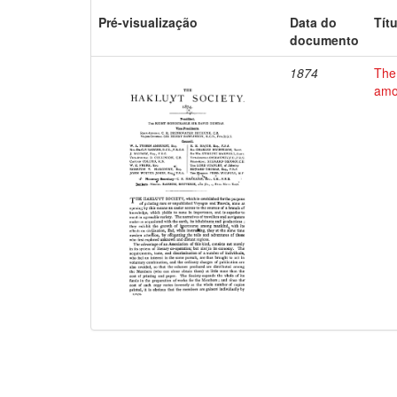
Pré-visualização
Data do
Tít
documento
1874
The
amon