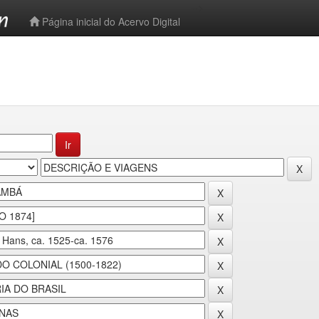
-->
Página inicial do Acervo Digital