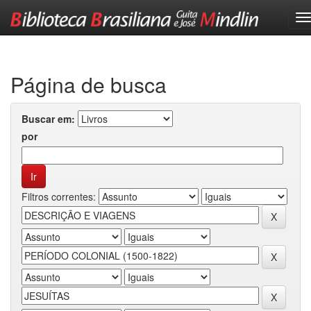
Skip
navigation
Página de busca
Buscar em:
por
Filtros correntes: