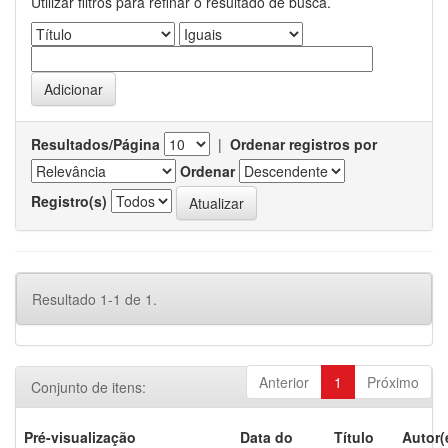
Utilizar filtros para refinar o resultado de busca.
Resultados/Página
|
Ordenar registros por
Ordenar
Registro(s)
Resultado 1-1 de 1.
Anterior
1
Próximo
Conjunto de itens:
Pré-visualização
Data do
Título
Autor(