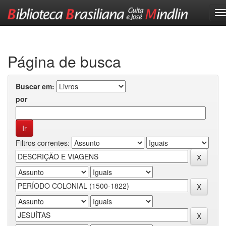
Skip
navigation
Página de busca
Buscar em:
por
Filtros correntes: