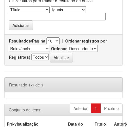
Utilizar filtros para refinar o resultado de busca.
Resultados/Página
|
Ordenar registros por
Ordenar
Registro(s)
Resultado 1-1 de 1.
Anterior
1
Próximo
Conjunto de itens:
Pré-visualização
Data do
Título
Autor(