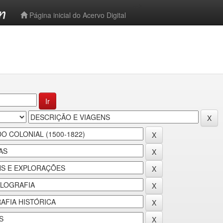
-->
Página inicial do Acervo Digital