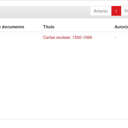
Anterior
1
P
o documento
Título
Autor(
Cartas avulsas: 1550-1568
-