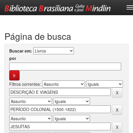
Skip
navigation
Página de busca
Buscar em:
por
Filtros correntes: