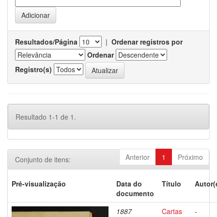
Resultados/Página
|
Ordenar registros por
Ordenar
Registro(s)
Resultado 1-1 de 1.
Anterior
1
Próximo
Conjunto de itens:
Pré-visualização
Data do
Título
Autor(
documento
1887
Cartas
-