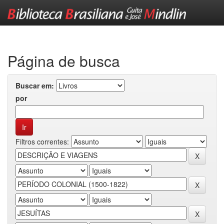
Skip
navigation
Página de busca
Buscar em:
por
Filtros correntes: