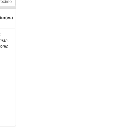
róximo
tor(es)
n
mán,
tonio