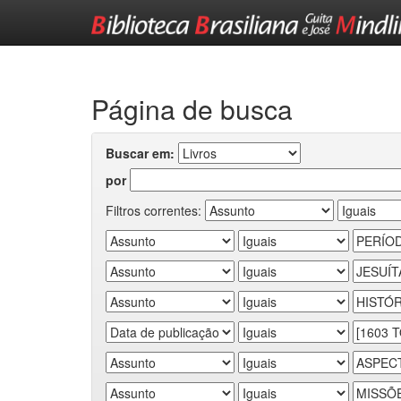
Skip
navigation
Página de busca
Buscar em:
por
Filtros correntes: