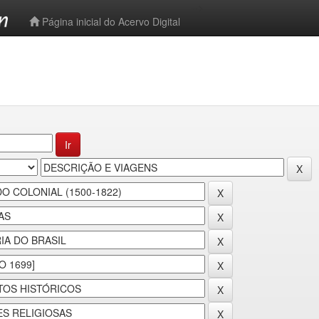
-->
Página inicial do Acervo Digital