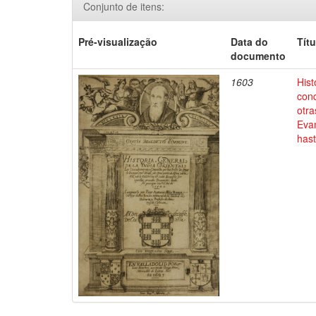
Conjunto de itens:
Pré-visualização
Data do
Títu
documento
1603
Hist
conq
otra
Evan
has