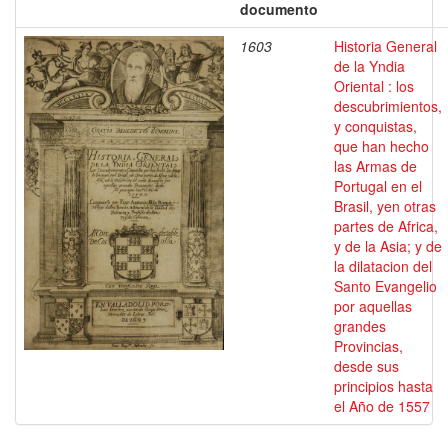
documento
1603
Historia General
de la Yndia
Oriental : los
descubrimientos,
y conquistas,
que han hecho
las Armas de
Portugal en el
Brasil, yen otras
partes de Africa,
y de la Asia; y de
la dilatacion del
Santo Evangelio
por aquellas
grandes
Provincias,
desde sus
principios hasta
el Año de 1557