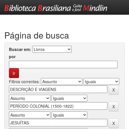
Skip
navigation
Página de busca
Buscar em:
por
Filtros correntes: