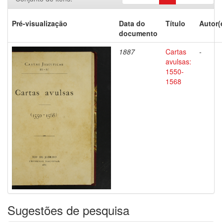
Pré-visualização
Data do
Título
Autor(
documento
1887
Cartas
-
avulsas:
1550-
1568
Sugestões de pesquisa