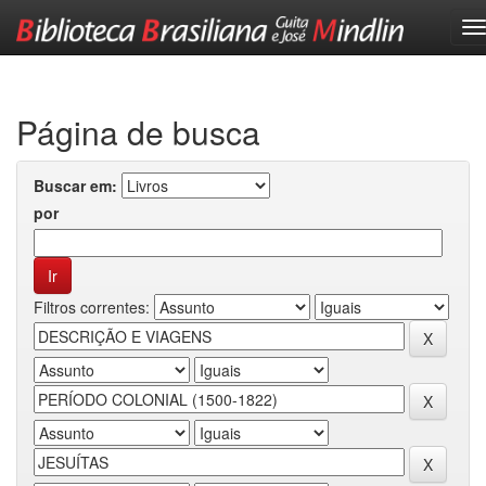
Skip
navigation
Página de busca
Buscar em:
por
Filtros correntes: