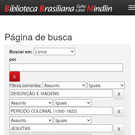
Skip
navigation
Página de busca
Buscar em:
por
Filtros correntes: