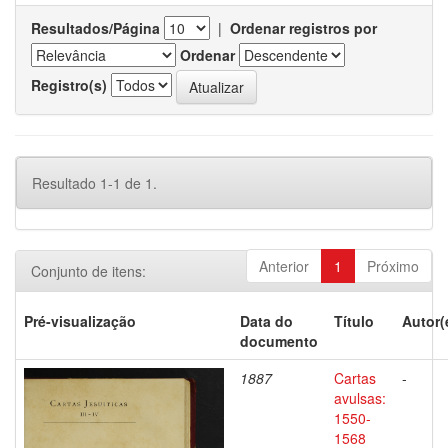
Resultados/Página
|
Ordenar registros por
Ordenar
Registro(s)
Resultado 1-1 de 1.
Anterior
1
Próximo
Conjunto de itens:
Pré-visualização
Data do
Título
Autor(
documento
1887
Cartas
-
avulsas:
1550-
1568