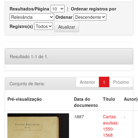
Resultados/Página
|
Ordenar registros por
Ordenar
Registro(s)
Resultado 1-1 de 1.
Anterior
1
Próximo
Conjunto de itens:
Pré-visualização
Data do
Título
Autor(
documento
1887
Cartas
-
avulsas:
1550-
1568