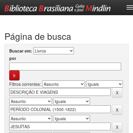
Skip
navigation
Página de busca
Buscar em:
por
Filtros correntes: