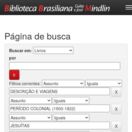
Skip
navigation
Página de busca
Buscar em:
por
Filtros correntes: