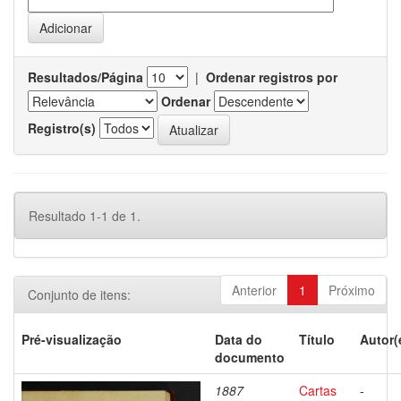
Resultados/Página
|
Ordenar registros por
Ordenar
Registro(s)
Resultado 1-1 de 1.
Anterior
1
Próximo
Conjunto de itens:
Pré-visualização
Data do
Título
Autor(
documento
1887
Cartas
-