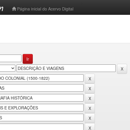
-->
Página inicial do Acervo Digital