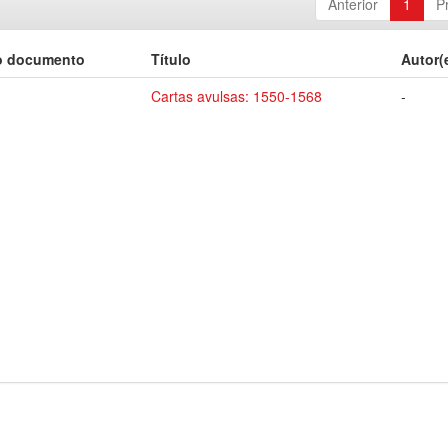
Anterior
1
P
o documento
Título
Autor(
Cartas avulsas: 1550-1568
-