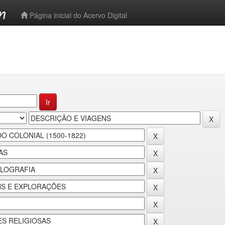
-->
Página inicial do Acervo Digital