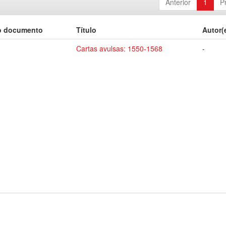
Anterior
1
P
o documento
Título
Autor(
Cartas avulsas: 1550-1568
-