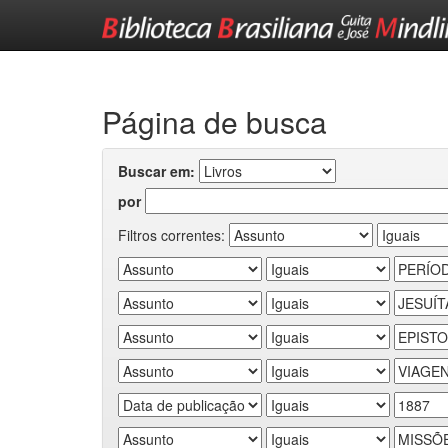
Skip
navigation
Página de busca
Buscar em:
por
Filtros correntes: