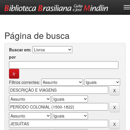
Skip
navigation
Página de busca
Buscar em:
por
Filtros correntes: