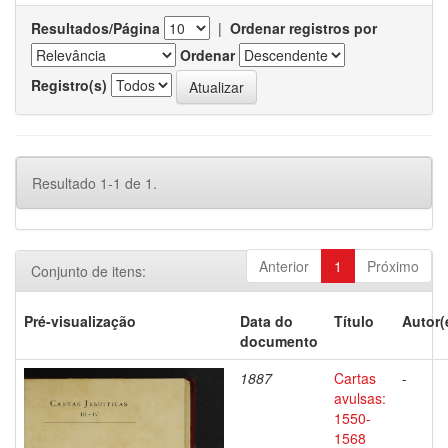
Resultados/Página
|
Ordenar registros por
Ordenar
Registro(s)
Resultado 1-1 de 1.
Anterior
1
Próximo
Conjunto de itens:
Pré-visualização
Data do
Título
Autor(
documento
1887
Cartas
-
avulsas:
1550-
1568