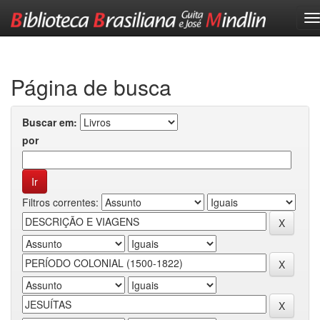
Skip
navigation
Página de busca
Buscar em:
por
Filtros correntes: