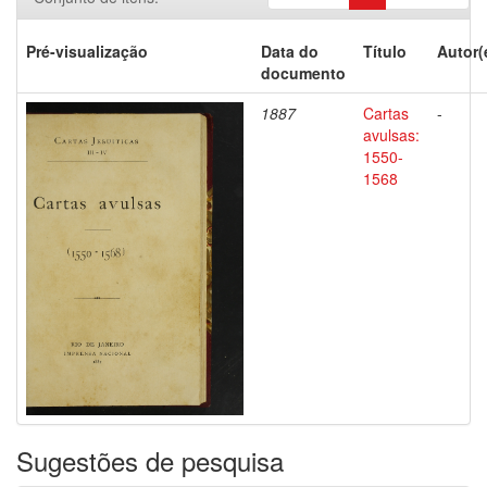
Pré-visualização
Data do
Título
Autor(
documento
1887
Cartas
-
avulsas:
1550-
1568
Sugestões de pesquisa