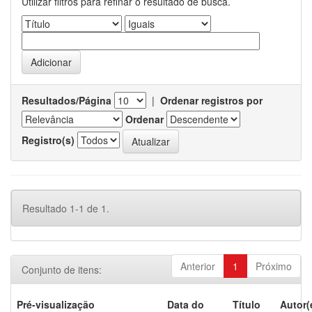
Utilizar filtros para refinar o resultado de busca.
Resultados/Página
|
Ordenar registros por
Ordenar
Registro(s)
Resultado 1-1 de 1.
Anterior
1
Próximo
Conjunto de itens:
Pré-visualização
Data do
Título
Autor(