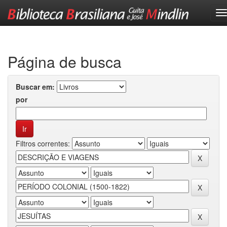
Skip
navigation
Página de busca
Buscar em:
por
Filtros correntes: