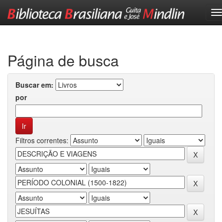
Skip
navigation
Página de busca
Buscar em:
por
Filtros correntes: