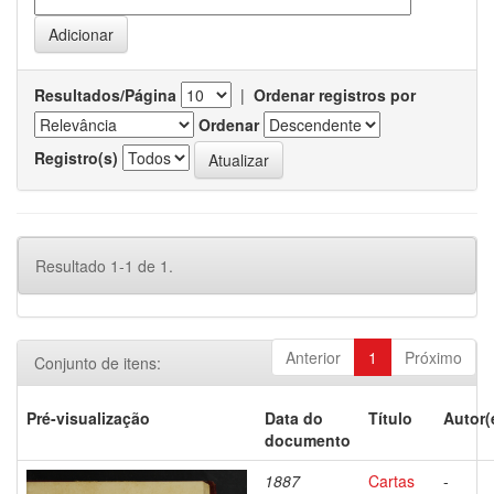
Resultados/Página
|
Ordenar registros por
Ordenar
Registro(s)
Resultado 1-1 de 1.
Anterior
1
Próximo
Conjunto de itens:
Pré-visualização
Data do
Título
Autor(
documento
1887
Cartas
-