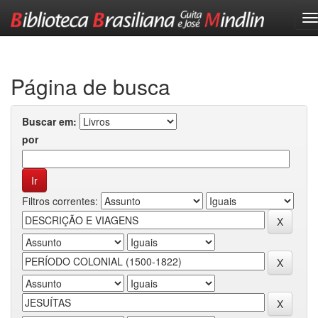
Skip
navigation
Página de busca
Buscar em:
por
Filtros correntes: