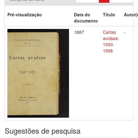
Pré-visualização
Data do
Título
Autor(
documento
1887
Cartas
-
avulsas:
1550-
1568
Sugestões de pesquisa