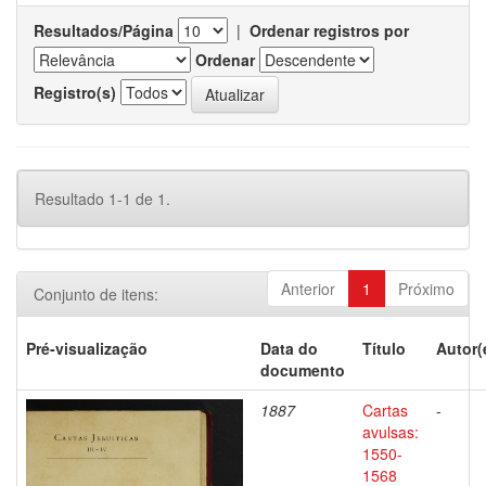
Resultados/Página
|
Ordenar registros por
Ordenar
Registro(s)
Resultado 1-1 de 1.
Anterior
1
Próximo
Conjunto de itens:
Pré-visualização
Data do
Título
Autor(
documento
1887
Cartas
-
avulsas:
1550-
1568