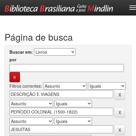
Skip
navigation
Página de busca
Buscar em:
por
Filtros correntes: