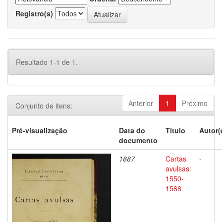
Registro(s)
Resultado 1-1 de 1.
Anterior
1
Próximo
Conjunto de itens:
Pré-visualização
Data do
Título
Autor(
documento
1887
Cartas
-
avulsas:
1550-
1568