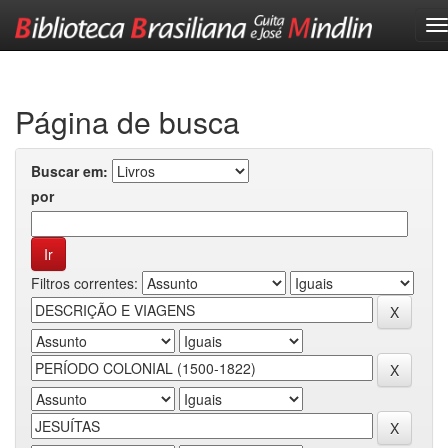
Skip
navigation
Página de busca
Buscar em:
por
Filtros correntes: