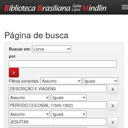
Skip
navigation
Página de busca
Buscar em:
por
Filtros correntes: