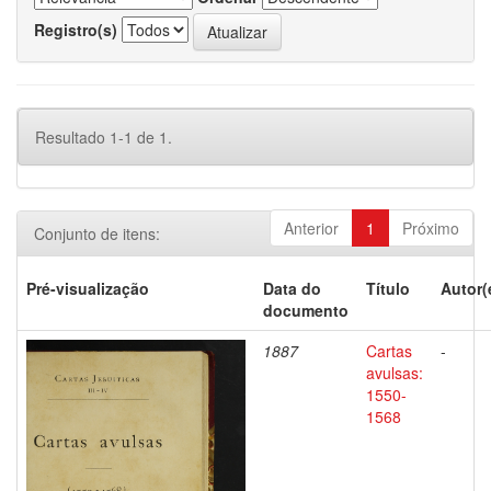
Registro(s)
Resultado 1-1 de 1.
Anterior
1
Próximo
Conjunto de itens:
Pré-visualização
Data do
Título
Autor(
documento
1887
Cartas
-
avulsas:
1550-
1568