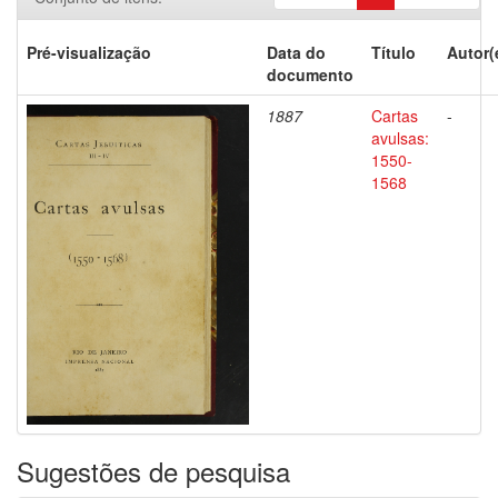
Pré-visualização
Data do
Título
Autor(
documento
1887
Cartas
-
avulsas:
1550-
1568
Sugestões de pesquisa