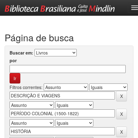
Skip
navigation
Página de busca
Buscar em:
por
Filtros correntes: