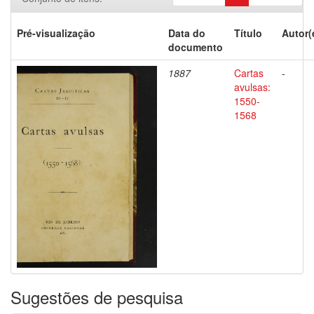
Pré-visualização
Data do
Título
Autor(
documento
1887
Cartas
-
avulsas:
1550-
1568
Sugestões de pesquisa