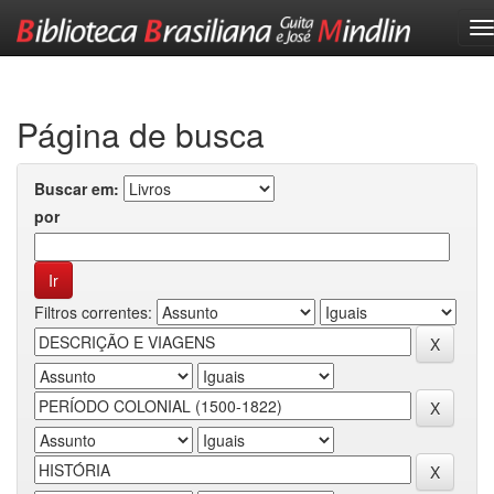
Skip
navigation
Página de busca
Buscar em:
por
Filtros correntes: