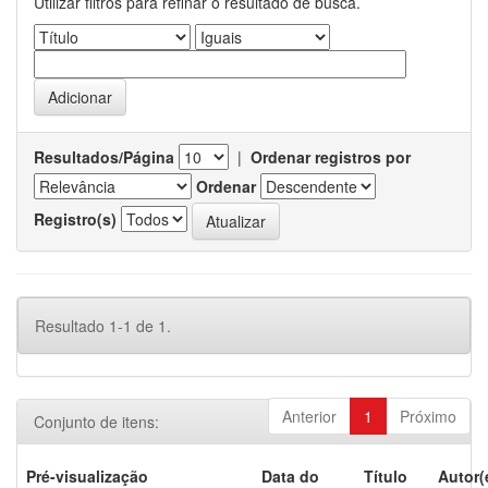
Utilizar filtros para refinar o resultado de busca.
Resultados/Página
|
Ordenar registros por
Ordenar
Registro(s)
Resultado 1-1 de 1.
Anterior
1
Próximo
Conjunto de itens:
Pré-visualização
Data do
Título
Autor(