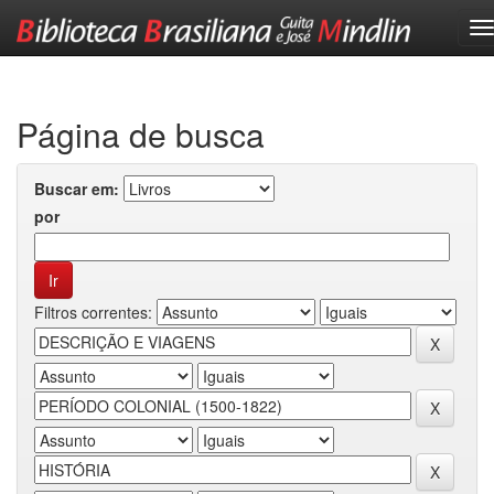
Skip
navigation
Página de busca
Buscar em:
por
Filtros correntes: