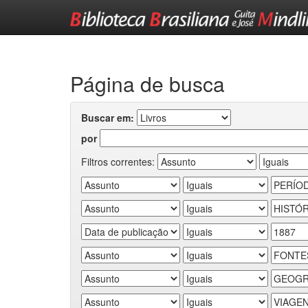
Skip
navigation
Página de busca
Buscar em:
por
Filtros correntes: