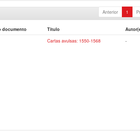
Anterior
1
P
o documento
Título
Autor(
Cartas avulsas: 1550-1568
-