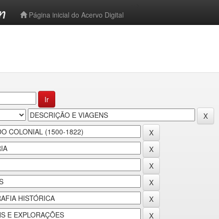
-->
Página inicial do Acervo Digital