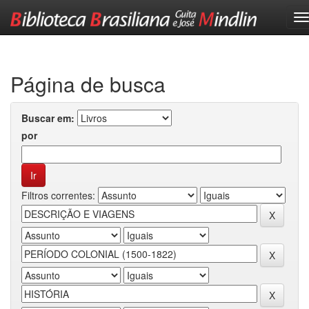
Skip
navigation
Página de busca
Buscar em:
por
Filtros correntes: