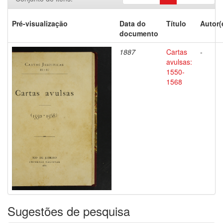
Pré-visualização
Data do
Título
Autor(
documento
1887
Cartas
-
avulsas:
1550-
1568
Sugestões de pesquisa