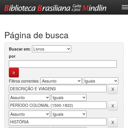
Skip
navigation
Página de busca
Buscar em:
por
Filtros correntes: