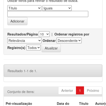
Utilizar filtros para refinar o resultado de busca.
Resultados/Página
|
Ordenar registros por
Ordenar
Registro(s)
Resultado 1-1 de 1.
Anterior
1
Próximo
Conjunto de itens:
Pré-visualização
Data do
Título
Autor(