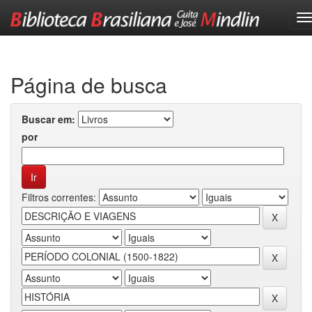
Skip
navigation
Página de busca
Buscar em:
por
Filtros correntes: