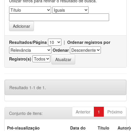
Utilizar filtros para refinar o resultado de busca.
Resultados/Página
|
Ordenar registros por
Ordenar
Registro(s)
Resultado 1-1 de 1.
Anterior
1
Próximo
Conjunto de itens:
Pré-visualização
Data do
Título
Autor(