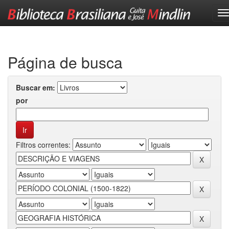
Skip
navigation
Página de busca
Buscar em:
por
Filtros correntes: