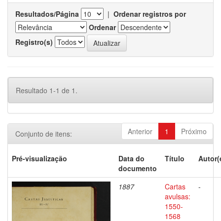
Resultados/Página
|
Ordenar registros por
Ordenar
Registro(s)
Resultado 1-1 de 1.
Anterior
1
Próximo
Conjunto de itens:
Pré-visualização
Data do
Título
Autor(
documento
1887
Cartas
-
avulsas:
1550-
1568