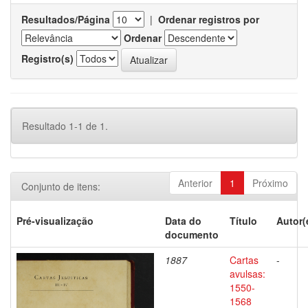
Resultados/Página
|
Ordenar registros por
Ordenar
Registro(s)
Resultado 1-1 de 1.
Anterior
1
Próximo
Conjunto de itens:
Pré-visualização
Data do
Título
Autor(
documento
1887
Cartas
-
avulsas:
1550-
1568