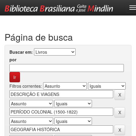
Skip
navigation
Página de busca
Buscar em:
por
Filtros correntes: