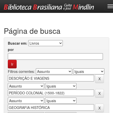
Skip
navigation
Página de busca
Buscar em:
por
Filtros correntes: