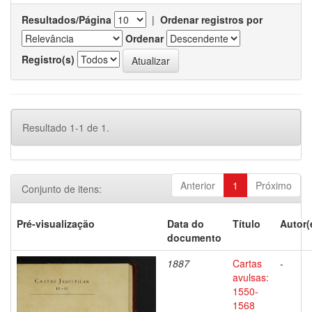
Resultados/Página
|
Ordenar registros por
Ordenar
Registro(s)
Resultado 1-1 de 1.
Anterior
1
Próximo
Conjunto de itens:
Pré-visualização
Data do
Título
Autor(
documento
1887
Cartas
-
avulsas:
1550-
1568