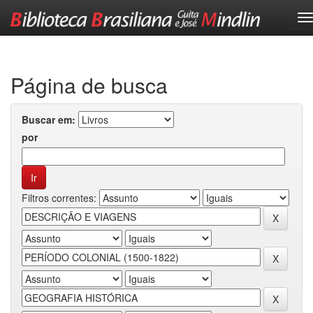
Skip
navigation
Página de busca
Buscar em:
por
Filtros correntes: