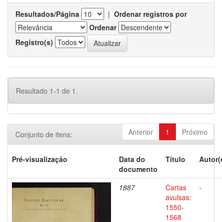
Resultados/Página
|
Ordenar registros por
Ordenar
Registro(s)
Resultado 1-1 de 1.
Anterior
1
Próximo
Conjunto de itens:
Pré-visualização
Data do
Título
Autor(
documento
1887
Cartas
-
avulsas:
1550-
1568