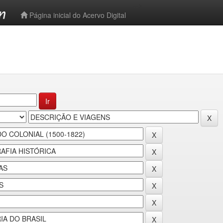
-->
Página inicial do Acervo Digital