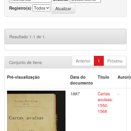
Registro(s)
Resultado 1-1 de 1.
Anterior
1
Próximo
Conjunto de itens:
Pré-visualização
Data do
Título
Autor(
documento
1887
Cartas
-
avulsas:
1550-
1568