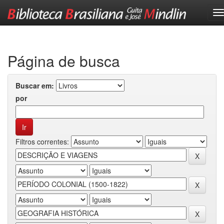
Skip
navigation
Página de busca
Buscar em:
por
Filtros correntes: