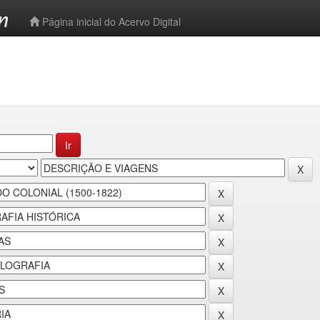
-->
Página inicial do Acervo Digital