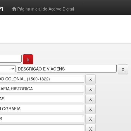
-->
Página inicial do Acervo Digital