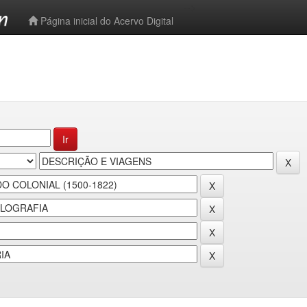
-->
Página inicial do Acervo Digital