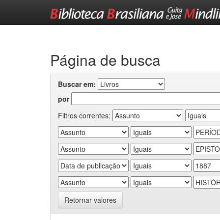
Skip
navigation
Página de busca
Buscar em:
por
Filtros correntes:
Retornar valores