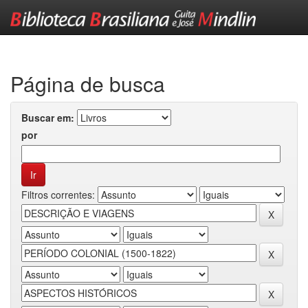
Skip
navigation
Página de busca
Buscar em:
por
Filtros correntes: