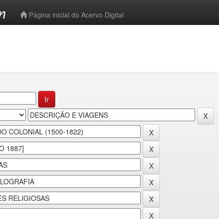
-->
Página inicial do Acervo Digital