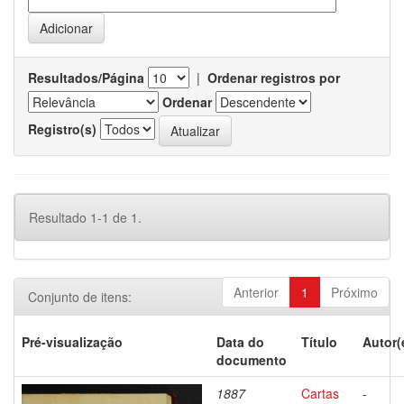
Resultados/Página
|
Ordenar registros por
Ordenar
Registro(s)
Resultado 1-1 de 1.
Anterior
1
Próximo
Conjunto de itens:
Pré-visualização
Data do
Título
Autor(
documento
1887
Cartas
-