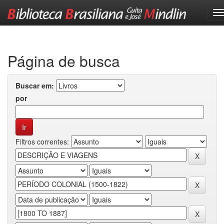
Skip
navigation
Página de busca
Buscar em:
por
Filtros correntes: