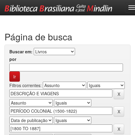
Skip
navigation
Página de busca
Buscar em:
por
Filtros correntes: