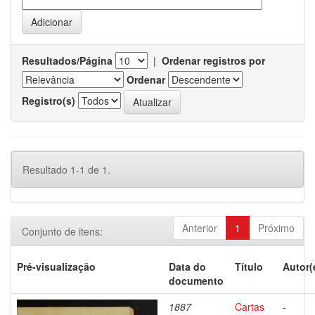
Resultados/Página
|
Ordenar registros por
Ordenar
Registro(s)
Resultado 1-1 de 1.
Anterior
1
Próximo
Conjunto de itens:
Pré-visualização
Data do
Título
Autor(
documento
1887
Cartas
-