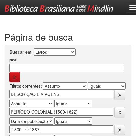
Skip
navigation
Página de busca
Buscar em:
por
Filtros correntes: