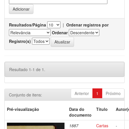
Resultados/Página
|
Ordenar registros por
Ordenar
Registro(s)
Resultado 1-1 de 1.
Anterior
1
Próximo
Conjunto de itens:
Pré-visualização
Data do
Título
Autor(
documento
1887
Cartas
-