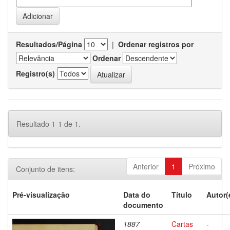
Resultados/Página
|
Ordenar registros por
Ordenar
Registro(s)
Resultado 1-1 de 1.
Anterior
1
Próximo
Conjunto de itens:
Pré-visualização
Data do
Título
Autor(
documento
1887
Cartas
-