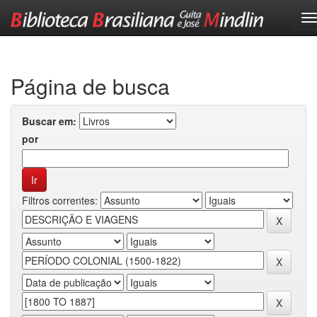
Skip
navigation
Página de busca
Buscar em:
por
Filtros correntes: