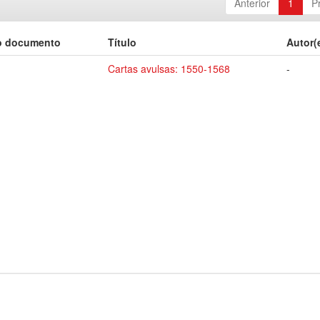
Anterior
1
P
o documento
Título
Autor(
Cartas avulsas: 1550-1568
-