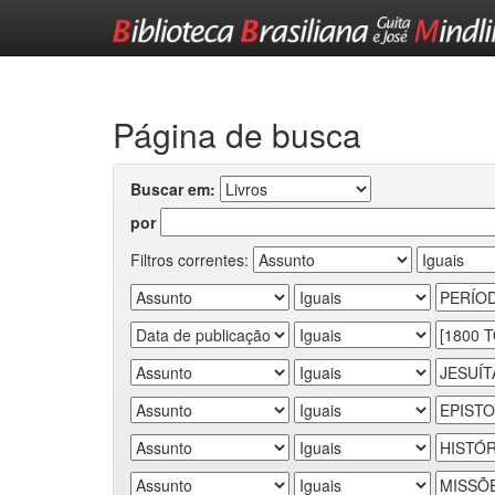
Skip
navigation
Página de busca
Buscar em:
por
Filtros correntes: