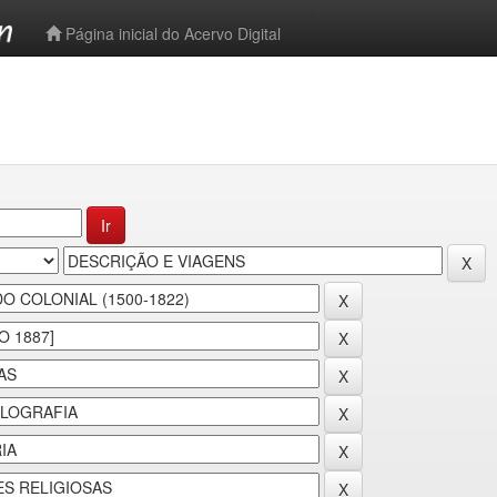
-->
Página inicial do Acervo Digital